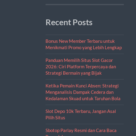
Recent Posts
Bonus New Member Terbaru untuk
Menikmati Promo yang Lebih Lengkap
Panduan Memilih Situs Slot Gacor
2026: Ciri Platform Terpercaya dan
Strategi Bermain yang Bijak
Ketika Pemain Kunci Absen: Strategi
Menganalisis Dampak Cedera dan
Kedalaman Skuad untuk Taruhan Bola
Slot Depo 10k Terbaru, Jangan Asal
Pilih Situs
Sbotop Parlay Resmi dan Cara Baca