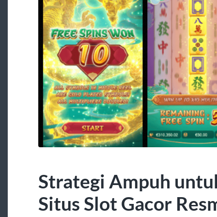
Strategi Ampuh untu
Situs Slot Gacor Res