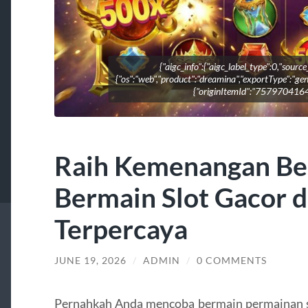
{"aigc_info":{"aigc_label_type":0,"sourc
{"os":"web","product":"dreamina","exportType":"gene
{"originItemId":"75797041
Raih Kemenangan Be
Bermain Slot Gacor d
Terpercaya
JUNE 19, 2026
/
ADMIN
/
0 COMMENTS
Pernahkah Anda mencoba bermain permainan sl