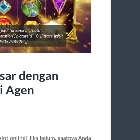
e_info":"dreamina"},"data":
ration","pictureId":"0"},"trace_info":
64905798920"}}
sar dengan
i Agen
ot online? Jika belum, saatnya Anda