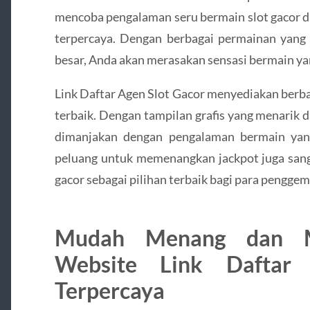
mencoba pengalaman seru bermain slot gacor d
terpercaya. Dengan berbagai permainan yang
besar, Anda akan merasakan sensasi bermain yan
Link Daftar Agen Slot Gacor menyediakan berbag
terbaik. Dengan tampilan grafis yang menarik da
dimanjakan dengan pengalaman bermain yang 
peluang untuk memenangkan jackpot juga sang
gacor sebagai pilihan terbaik bagi para penggema
Mudah Menang dan M
Website Link Daftar
Terpercaya