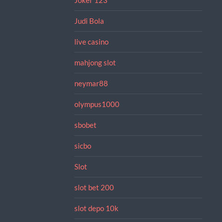
Judi Bola
live casino
mahjong slot
neymar88
olympus1000
sbobet
sicbo
Slot
slot bet 200
slot depo 10k