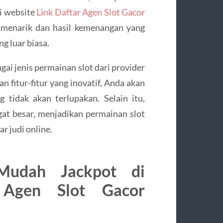
i website
Link Daftar Agen Slot Gacor
 menarik dan hasil kemenangan yang
g luar biasa.
ai jenis permainan slot dari provider
n fitur-fitur yang inovatif, Anda akan
tidak akan terlupakan. Selain itu,
at besar, menjadikan permainan slot
r judi online.
udah Jackpot di
 Agen Slot Gacor