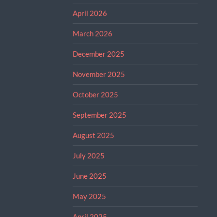
April 2026
March 2026
December 2025
November 2025
October 2025
September 2025
August 2025
July 2025
June 2025
May 2025
April 2025