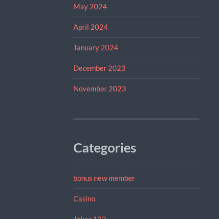
May 2024
April 2024
January 2024
December 2023
November 2023
Categories
bonus new member
Casino
Joker 123