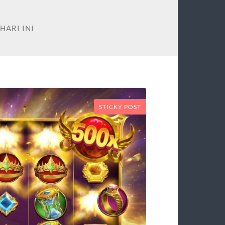
HARI INI
STICKY POST