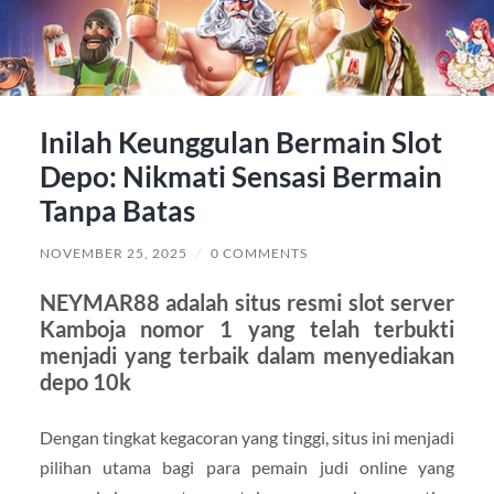
Inilah Keunggulan Bermain Slot
Depo: Nikmati Sensasi Bermain
Tanpa Batas
NOVEMBER 25, 2025
/
0 COMMENTS
NEYMAR88 adalah situs resmi slot server
Kamboja nomor 1 yang telah terbukti
menjadi yang terbaik dalam menyediakan
depo 10k
Dengan tingkat kegacoran yang tinggi, situs ini menjadi
pilihan utama bagi para pemain judi online yang