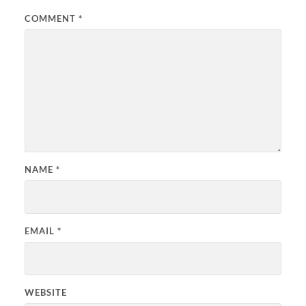
COMMENT
*
NAME
*
EMAIL
*
WEBSITE