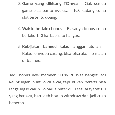
Game yang dihitung TO-nya
– Gak semua
game bisa bantu nyelesain TO, kadang cuma
slot tertentu doang.
Waktu berlaku bonus
– Biasanya bonus cuma
berlaku 1–3 hari, abis itu hangus.
Kebijakan banned kalau langgar aturan
–
Kalau lo nyoba curang, bisa-bisa akun lo malah
di-banned.
Jadi, bonus new member 100% itu bisa banget jadi
keuntungan buat lo di awal, tapi bukan berarti bisa
langsung lo cairin. Lo harus puter dulu sesuai syarat TO
yang berlaku, baru deh bisa lo withdraw dan jadi cuan
beneran.