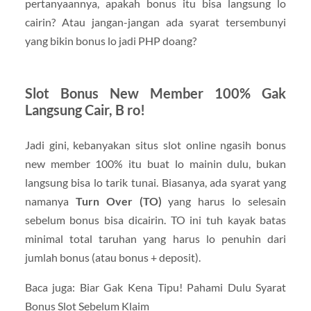
pertanyaannya, apakah bonus itu bisa langsung lo
cairin? Atau jangan-jangan ada syarat tersembunyi
yang bikin bonus lo jadi PHP doang?
Slot Bonus New Member 100% Gak
Langsung Cair, B ro!
Jadi gini, kebanyakan situs slot online ngasih bonus
new member 100% itu buat lo mainin dulu, bukan
langsung bisa lo tarik tunai. Biasanya, ada syarat yang
namanya
Turn Over (TO)
yang harus lo selesain
sebelum bonus bisa dicairin. TO ini tuh kayak batas
minimal total taruhan yang harus lo penuhin dari
jumlah bonus (atau bonus + deposit).
Baca juga: Biar Gak Kena Tipu! Pahami Dulu Syarat
Bonus Slot Sebelum Klaim