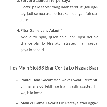
Server Stabil dan Terpercaya
Slot88 pake server yang udah terbukti gak nge-
lag, jadi semua aksi lo terekam dengan fair dan
jujur.
Fitur Game yang Adaptif
Ada auto spin, quick spin, dan opsi double
chance biar lo bisa atur strategi main sesuai
gaya lo sendiri.
Tips Main Slot88 Biar Cerita Lo Nggak Basi
Pantau Jam Gacor
: Ada waktu-waktu tertentu
di mana slot lebih sering ngasih scatter. Ini
wajib lo incar!
Main di Game Favorit Lo
: Percaya atau nggak,