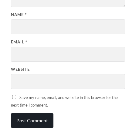
NAME
*
EMAIL
*
WEBSITE
Save my name, email, and website in this browser for the
next time I comment.