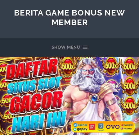
BERITA GAME BONUS NEW
MEMBER
SHOW MENU