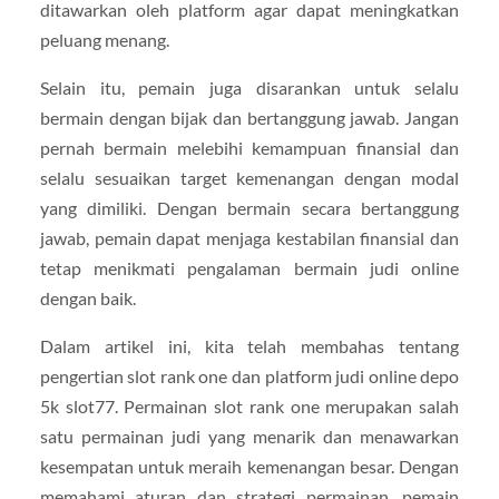
ditawarkan oleh platform agar dapat meningkatkan
peluang menang.
Selain itu, pemain juga disarankan untuk selalu
bermain dengan bijak dan bertanggung jawab. Jangan
pernah bermain melebihi kemampuan finansial dan
selalu sesuaikan target kemenangan dengan modal
yang dimiliki. Dengan bermain secara bertanggung
jawab, pemain dapat menjaga kestabilan finansial dan
tetap menikmati pengalaman bermain judi online
dengan baik.
Dalam artikel ini, kita telah membahas tentang
pengertian slot rank one dan platform judi online depo
5k slot77. Permainan slot rank one merupakan salah
satu permainan judi yang menarik dan menawarkan
kesempatan untuk meraih kemenangan besar. Dengan
memahami aturan dan strategi permainan, pemain