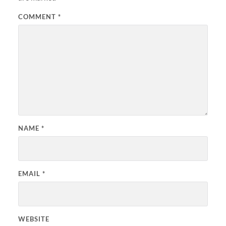
COMMENT
*
NAME
*
EMAIL
*
WEBSITE