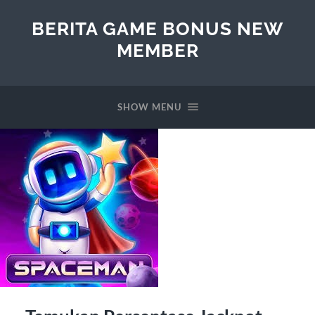
BERITA GAME BONUS NEW
MEMBER
SHOW MENU