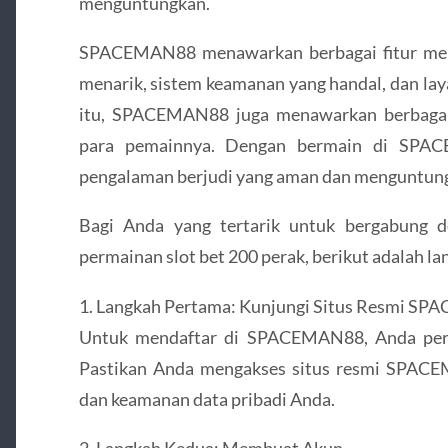
menguntungkan.
SPACEMAN88 menawarkan berbagai fitur mena
menarik, sistem keamanan yang handal, dan lay
itu, SPACEMAN88 juga menawarkan berbagai
para pemainnya. Dengan bermain di SPAC
pengalaman berjudi yang aman dan menguntun
Bagi Anda yang tertarik untuk bergabun
permainan slot bet 200 perak, berikut adalah l
1. Langkah Pertama: Kunjungi Situs Resmi S
Untuk mendaftar di SPACEMAN88, Anda perl
Pastikan Anda mengakses situs resmi SPAC
dan keamanan data pribadi Anda.
2. Langkah Kedua: Membuat Akun