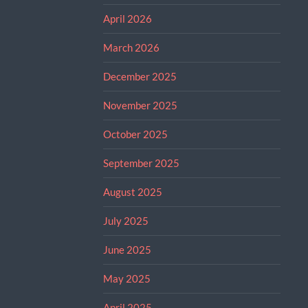
April 2026
March 2026
December 2025
November 2025
October 2025
September 2025
August 2025
July 2025
June 2025
May 2025
April 2025