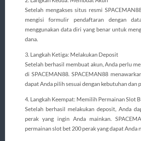
Setelah mengakses situs resmi SPACEMAN88
mengisi formulir pendaftaran dengan dat
menggunakan data diri yang benar untuk meng
dana.
3. Langkah Ketiga: Melakukan Deposit
Setelah berhasil membuat akun, Anda perlu me
di SPACEMAN88. SPACEMAN88 menawarkan b
dapat Anda pilih sesuai dengan kebutuhan dan p
4. Langkah Keempat: Memilih Permainan Slot B
Setelah berhasil melakukan deposit, Anda da
perak yang ingin Anda mainkan. SPACEMA
permainan slot bet 200 perak yang dapat Anda n