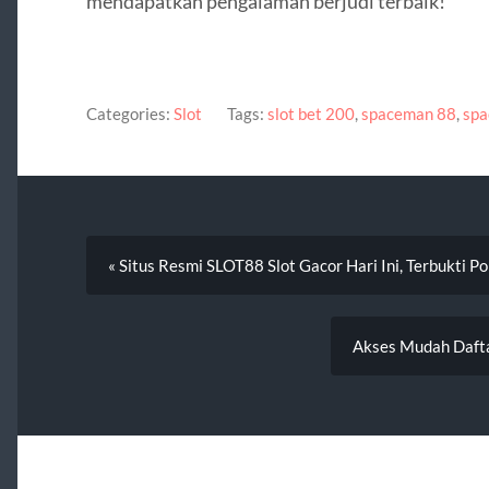
mendapatkan pengalaman berjudi terbaik!
Categories:
Slot
Tags:
slot bet 200
,
spaceman 88
,
spa
« Situs Resmi SLOT88 Slot Gacor Hari Ini, Terbukti P
Akses Mudah Dafta