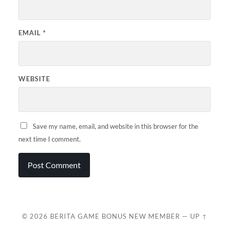
EMAIL
*
WEBSITE
Save my name, email, and website in this browser for the
next time I comment.
© 2026
BERITA GAME BONUS NEW MEMBER
—
UP ↑