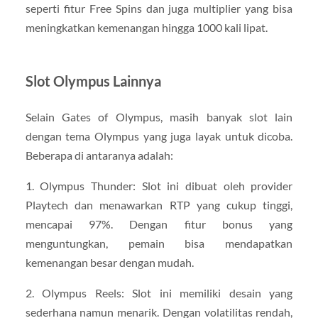
seperti fitur Free Spins dan juga multiplier yang bisa
meningkatkan kemenangan hingga 1000 kali lipat.
Slot Olympus Lainnya
Selain Gates of Olympus, masih banyak slot lain
dengan tema Olympus yang juga layak untuk dicoba.
Beberapa di antaranya adalah:
1. Olympus Thunder: Slot ini dibuat oleh provider
Playtech dan menawarkan RTP yang cukup tinggi,
mencapai 97%. Dengan fitur bonus yang
menguntungkan, pemain bisa mendapatkan
kemenangan besar dengan mudah.
2. Olympus Reels: Slot ini memiliki desain yang
sederhana namun menarik. Dengan volatilitas rendah,