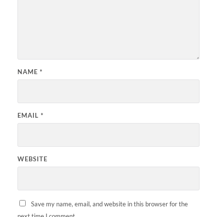
NAME
*
EMAIL
*
WEBSITE
Save my name, email, and website in this browser for the
next time I comment.