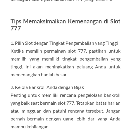
Tips Memaksimalkan Kemenangan di Slot
777
1. Pilih Slot dengan Tingkat Pengembalian yang Tinggi
Ketika memilih permainan slot 777, pastikan untuk
memilih yang memiliki tingkat pengembalian yang
tinggi. Ini akan meningkatkan peluang Anda untuk
memenangkan hadiah besar.
2. Kelola Bankroll Anda dengan Bijak
Penting untuk memiliki rencana pengelolaan bankroll
yang baik saat bermain slot 777. Tetapkan batas harian
atau mingguan dan patuhi rencana tersebut. Jangan
pernah bermain dengan uang lebih dari yang Anda
mampu kehilangan.