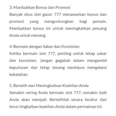
3. Manfaatkan Bonus dan Promosi
Banyak situs slot gacor 777 menawarkan bonus dan
promosi yang menguntungkan bagi pemain.
Manfaatkan bonus ini untuk meningkatkan peluang
Anda untuk menang.
4. Bermain dengan Sabar dan Konsisten
Ketika bermain slot 777, penting untuk tetap sabar
dan konsisten. Jangan gegabah dalam mengambil
keputusan dan tetap tenang meskipun mengalami
kekalahan.
5. Berlatih dan Meningkatkan Keahlian Anda
Semakin sering Anda bermain slot 777, semakin baik
Anda akan menjadi. Berlatihlah secara teratur dan
terus tingkatkan keahlian Anda dalam permainan ini.