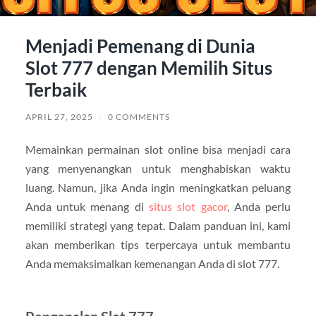
Menjadi Pemenang di Dunia
Slot 777 dengan Memilih Situs
Terbaik
APRIL 27, 2025
/
0 COMMENTS
Memainkan permainan slot online bisa menjadi cara
yang menyenangkan untuk menghabiskan waktu
luang. Namun, jika Anda ingin meningkatkan peluang
Anda untuk menang di
situs slot gacor
, Anda perlu
memiliki strategi yang tepat. Dalam panduan ini, kami
akan memberikan tips terpercaya untuk membantu
Anda memaksimalkan kemenangan Anda di slot 777.