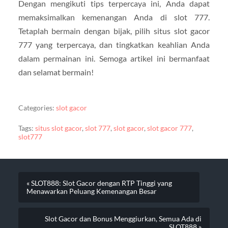
Dengan mengikuti tips terpercaya ini, Anda dapat
memaksimalkan kemenangan Anda di slot 777.
Tetaplah bermain dengan bijak, pilih situs slot gacor
777 yang terpercaya, dan tingkatkan keahlian Anda
dalam permainan ini. Semoga artikel ini bermanfaat
dan selamat bermain!
Categories:
slot gacor
Tags:
situs slot gacor
,
slot 777
,
slot gacor
,
slot gacor 777
,
slot777
« SLOT888: Slot Gacor dengan RTP Tinggi yang
Menawarkan Peluang Kemenangan Besar
Slot Gacor dan Bonus Menggiurkan, Semua Ada di
SLOT888 »