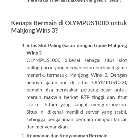
Kenapa Bermain di OLYMPUS1000 untuk
Mahjong Wins 3?
Situs Slot Paling Gacor dengan Game Mahjong
Wins 3
OLYMPUS1000 dikenal sebagai situs slot
paling gacor yang menyediakan berbagai game
menarik, termasuk Mahjong Wins 3. Dengan
adanya game ini di situs OLYMPUS1000,
pemain bisa merasakan peluang besar untuk
meraih
maxwin
berkat RTP tinggi dan fitur
scatter hitam yang sangat menguntungkan.
Situs ini dikenal memiliki server yang stabil,
sehingga pengalaman bermain menjadi lancar
dan menyenangkan.
Keamanan dan Kenyamanan Bermain