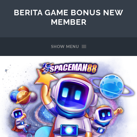
BERITA GAME BONUS NEW
MEMBER
SHOW MENU