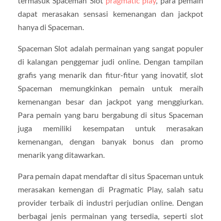
termasuk Spaceman Slot
pragmatic play
, para pemain
dapat merasakan sensasi kemenangan dan jackpot
hanya di Spaceman.
Spaceman Slot adalah permainan yang sangat populer
di kalangan penggemar judi online. Dengan tampilan
grafis yang menarik dan fitur-fitur yang inovatif, slot
Spaceman memungkinkan pemain untuk meraih
kemenangan besar dan jackpot yang menggiurkan.
Para pemain yang baru bergabung di situs Spaceman
juga memiliki kesempatan untuk merasakan
kemenangan, dengan banyak bonus dan promo
menarik yang ditawarkan.
Para pemain dapat mendaftar di situs Spaceman untuk
merasakan kemengan di Pragmatic Play, salah satu
provider terbaik di industri perjudian online. Dengan
berbagai jenis permainan yang tersedia, seperti slot