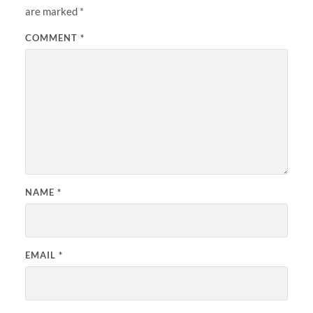
are marked
*
COMMENT
*
NAME
*
EMAIL
*