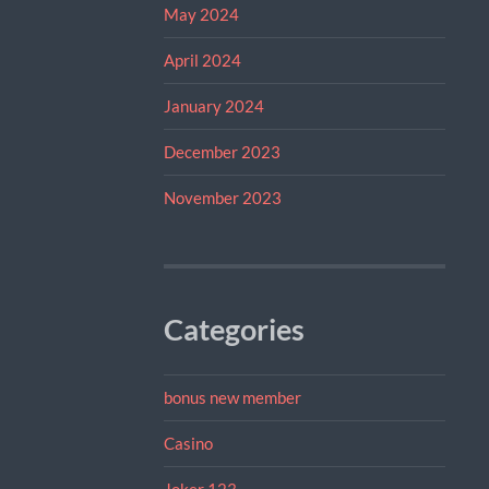
May 2024
April 2024
January 2024
December 2023
November 2023
Categories
bonus new member
Casino
Joker 123