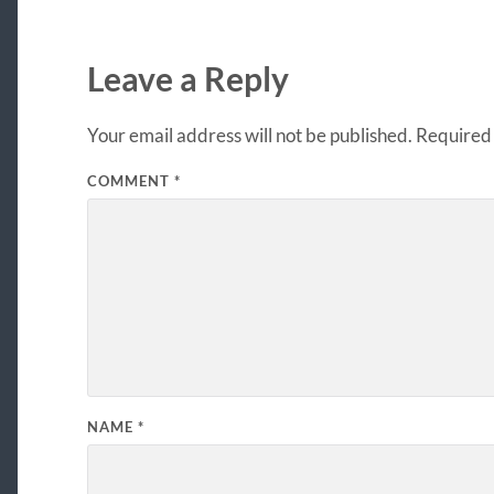
Leave a Reply
Your email address will not be published.
Required 
COMMENT
*
NAME
*