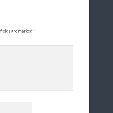
fields are marked
*