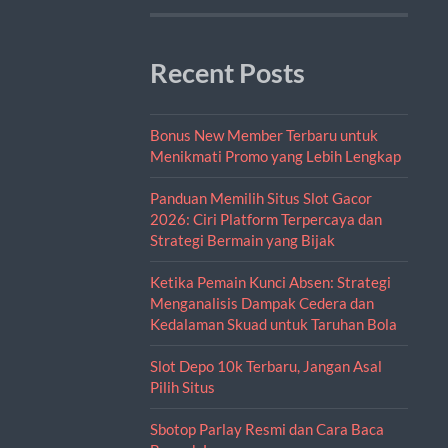
Recent Posts
Bonus New Member Terbaru untuk
Menikmati Promo yang Lebih Lengkap
Panduan Memilih Situs Slot Gacor
2026: Ciri Platform Terpercaya dan
Strategi Bermain yang Bijak
Ketika Pemain Kunci Absen: Strategi
Menganalisis Dampak Cedera dan
Kedalaman Skuad untuk Taruhan Bola
Slot Depo 10k Terbaru, Jangan Asal
Pilih Situs
Sbotop Parlay Resmi dan Cara Baca