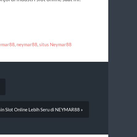
eymar88
,
neymar88
,
situs Neymar88
n Slot Online Lebih Seru di NEYMAR88 »