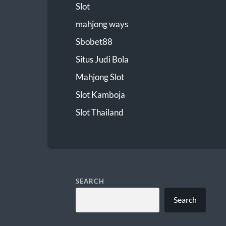
Slot
mahjong ways
Sbobet88
Situs Judi Bola
Mahjong Slot
Slot Kamboja
Slot Thailand
SEARCH
Search