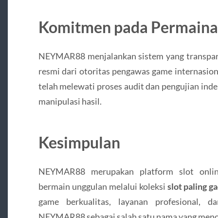
Komitmen pada Permainan
NEYMAR88 menjalankan sistem yang transparan
resmi dari otoritas pengawas game internasion
telah melewati proses audit dan pengujian in
manipulasi hasil.
Kesimpulan
NEYMAR88 merupakan platform slot onlin
bermain unggulan melalui koleksi
slot paling g
game berkualitas, layanan profesional, 
NEYMAR88 sebagai salah satu nama yang menonjol