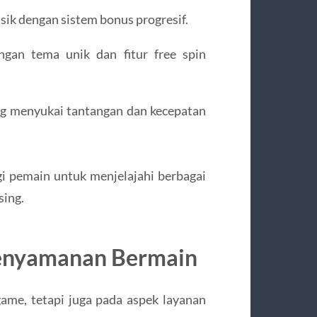
ik dengan sistem bonus progresif.
gan tema unik dan fitur free spin
g menyukai tantangan dan kecepatan
i pemain untuk menjelajahi berbagai
sing.
Kenyamanan Bermain
me, tetapi juga pada aspek layanan