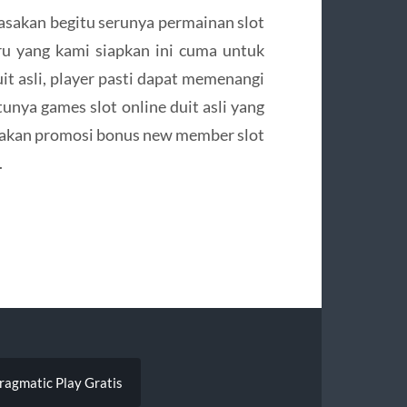
 rasakan begitu serunya permainan slot
ru yang kami siapkan ini cuma untuk
it asli, player pasti dapat memenangi
unya games slot online duit asli yang
akan promosi bonus new member slot
.
ragmatic Play Gratis