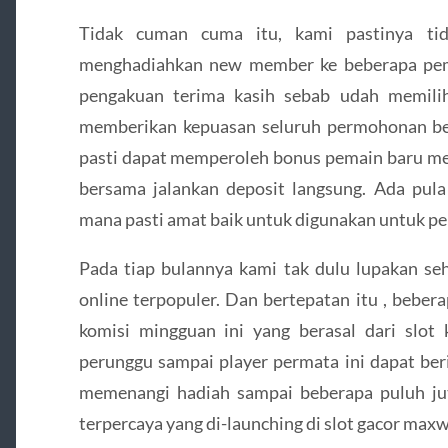
Tidak cuman cuma itu, kami pastinya tid
menghadiahkan new member ke beberapa pema
pengakuan terima kasih sebab udah memili
memberikan kepuasan seluruh permohonan ber
pasti dapat memperoleh bonus pemain baru me
bersama jalankan deposit langsung. Ada pul
mana pasti amat baik untuk digunakan untuk pe
Pada tiap bulannya kami tak dulu lupakan se
online terpopuler. Dan bertepatan itu , bebe
komisi mingguan ini yang berasal dari slot
perunggu sampai player permata ini dapat be
memenangi hadiah sampai beberapa puluh ju
terpercaya yang di-launching di slot gacor maxw