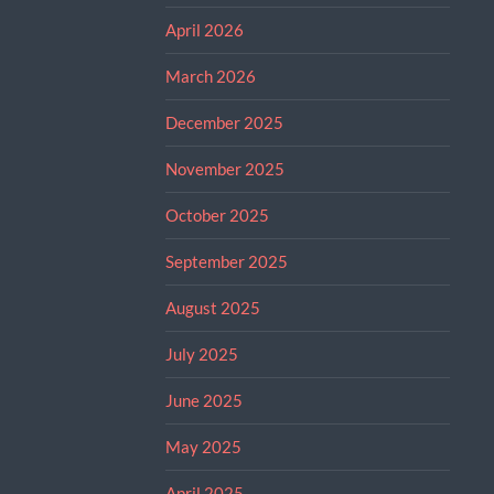
April 2026
March 2026
December 2025
November 2025
October 2025
September 2025
August 2025
July 2025
June 2025
May 2025
April 2025