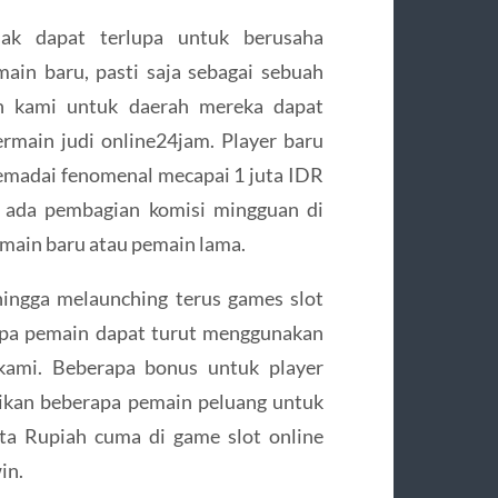
ak dapat terlupa untuk berusaha
in baru, pasti saja sebagai sebuah
h kami untuk daerah mereka dapat
main judi online24jam. Player baru
madai fenomenal mecapai 1 juta IDR
a ada pembagian komisi mingguan di
main baru atau pemain lama.
hingga melaunching terus games slot
rapa pemain dapat turut menggunakan
 kami. Beberapa bonus untuk player
rikan beberapa pemain peluang untuk
ta Rupiah cuma di game slot online
in.