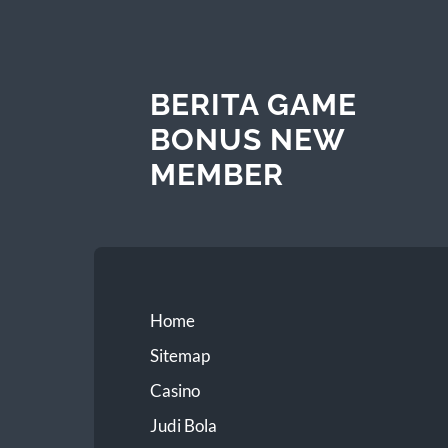
BERITA GAME
BONUS NEW
MEMBER
Home
Sitemap
Casino
Judi Bola