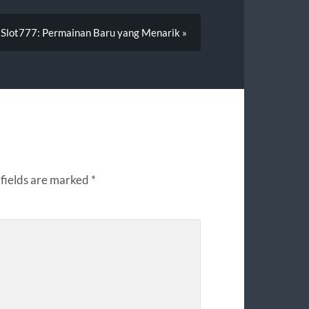
i Slot777: Permainan Baru yang Menarik »
fields are marked
*