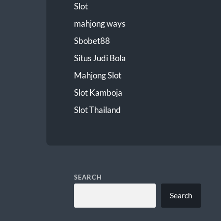
Slot
mahjong ways
Sbobet88
Situs Judi Bola
Mahjong Slot
Slot Kamboja
Slot Thailand
SEARCH
Search