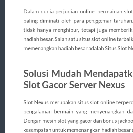
Dalam dunia perjudian online, permainan slo
paling diminati oleh para penggemar taruhan
tidak hanya menghibur, tetapi juga member
hadiah besar. Salah satu situs slot online ter
memenangkan hadiah besar adalah Situs Slot N
Solusi Mudah Mendapatka
Slot Gacor Server Nexus
Slot Nexus merupakan situs slot online terpe
pengalaman bermain yang menyenangkan dan
Dengan mesin slot yang gacor dan bonus jackpo
kesempatan untuk memenangkan hadiah besar 