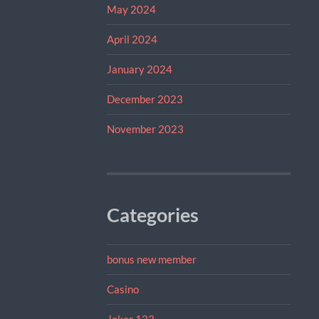
May 2024
April 2024
January 2024
December 2023
November 2023
Categories
bonus new member
Casino
Joker 123