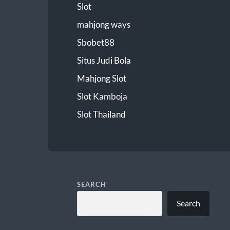
Slot
mahjong ways
Sbobet88
Situs Judi Bola
Mahjong Slot
Slot Kamboja
Slot Thailand
SEARCH
Search