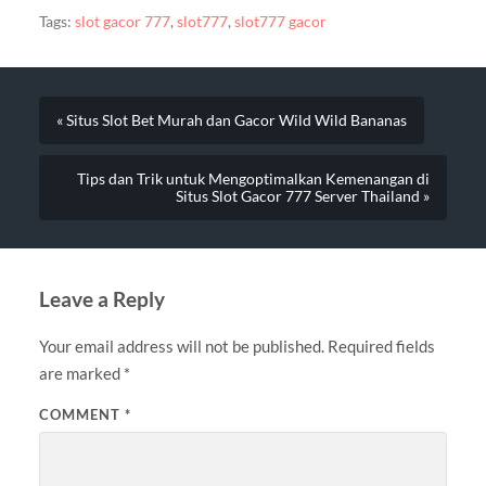
Tags:
slot gacor 777
,
slot777
,
slot777 gacor
« Situs Slot Bet Murah dan Gacor Wild Wild Bananas
Tips dan Trik untuk Mengoptimalkan Kemenangan di
Situs Slot Gacor 777 Server Thailand »
Leave a Reply
Your email address will not be published.
Required fields
are marked
*
COMMENT
*