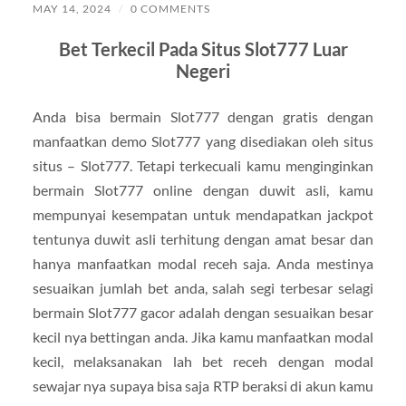
MAY 14, 2024
/
0 COMMENTS
Bet Terkecil Pada Situs Slot777 Luar
Negeri
Anda bisa bermain Slot777 dengan gratis dengan
manfaatkan demo Slot777 yang disediakan oleh situs
situs – Slot777. Tetapi terkecuali kamu menginginkan
bermain Slot777 online dengan duwit asli, kamu
mempunyai kesempatan untuk mendapatkan jackpot
tentunya duwit asli terhitung dengan amat besar dan
hanya manfaatkan modal receh saja. Anda mestinya
sesuaikan jumlah bet anda, salah segi terbesar selagi
bermain Slot777 gacor adalah dengan sesuaikan besar
kecil nya bettingan anda. Jika kamu manfaatkan modal
kecil, melaksanakan lah bet receh dengan modal
sewajar nya supaya bisa saja RTP beraksi di akun kamu