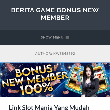
BERITA GAME BONUS NEW
MEMBER
SHOW MENU
AUTHOR:
KW8845592
Link Slot Mania Yang Mudah