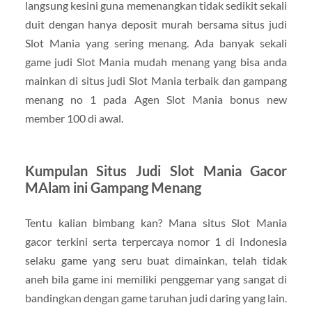
langsung kesini guna memenangkan tidak sedikit sekali
duit dengan hanya deposit murah bersama situs judi
Slot Mania yang sering menang. Ada banyak sekali
game judi Slot Mania mudah menang yang bisa anda
mainkan di situs judi Slot Mania terbaik dan gampang
menang no 1 pada Agen Slot Mania bonus new
member 100 di awal.
Kumpulan Situs Judi Slot Mania Gacor
MAlam ini Gampang Menang
Tentu kalian bimbang kan? Mana situs Slot Mania
gacor terkini serta terpercaya nomor 1 di Indonesia
selaku game yang seru buat dimainkan, telah tidak
aneh bila game ini memiliki penggemar yang sangat di
bandingkan dengan game taruhan judi daring yang lain.