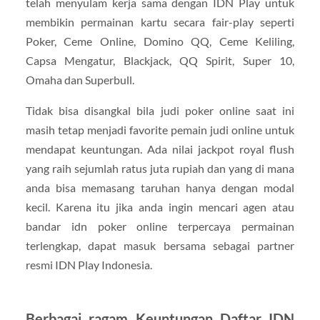
telah menyulam kerja sama dengan IDN Play untuk
membikin permainan kartu secara fair-play seperti
Poker, Ceme Online, Domino QQ, Ceme Keliling,
Capsa Mengatur, Blackjack, QQ Spirit, Super 10,
Omaha dan Superbull.
Tidak bisa disangkal bila judi poker online saat ini
masih tetap menjadi favorite pemain judi online untuk
mendapat keuntungan. Ada nilai jackpot royal flush
yang raih sejumlah ratus juta rupiah dan yang di mana
anda bisa memasang taruhan hanya dengan modal
kecil. Karena itu jika anda ingin mencari agen atau
bandar idn poker online terpercaya permainan
terlengkap, dapat masuk bersama sebagai partner
resmi IDN Play Indonesia.
Berbagai ragam Keuntungan Daftar IDN