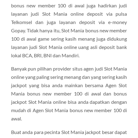
bonus new member 100 di awal juga hadirkan judi
layanan judi Slot Mania online deposit via pulsa
Telkomsel dan juga layanan deposit via e-money
Gopay. Tidak hanya itu, Slot Mania bonus new member
100 di awal game sering kasih menang juga didukung
layanan judi Slot Mania online uang asli deposit bank
lokal BCA, BRI, BNI dan Mandiri.
Banyak pun pilihan provider situs agen judi Slot Mania
online yang paling sering menang dan yang sering kasih
jackpot yang bisa anda mainkan bersama Agen Slot
Mania bonus new member 100 di awal dan bonus
jackpot Slot Mania online bisa anda dapatkan dengan
mudah di Agen Slot Mania bonus new member 100 di
awal.
Buat anda para pecinta Slot Mania jackpot besar dapat