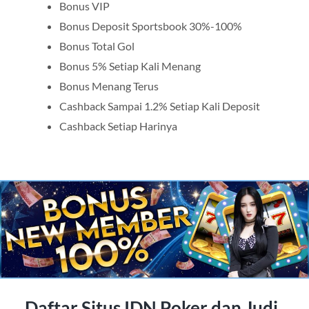
Bonus VIP
Bonus Deposit Sportsbook 30%-100%
Bonus Total Gol
Bonus 5% Setiap Kali Menang
Bonus Menang Terus
Cashback Sampai 1.2% Setiap Kali Deposit
Cashback Setiap Harinya
Daftar Situs IDN Poker dan Judi