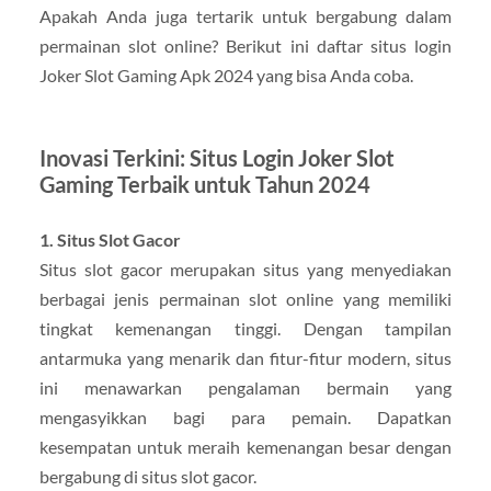
Apakah Anda juga tertarik untuk bergabung dalam
permainan slot online? Berikut ini daftar situs login
Joker Slot Gaming Apk 2024 yang bisa Anda coba.
Inovasi Terkini: Situs Login Joker Slot
Gaming Terbaik untuk Tahun 2024
1. Situs Slot Gacor
Situs slot gacor merupakan situs yang menyediakan
berbagai jenis permainan slot online yang memiliki
tingkat kemenangan tinggi. Dengan tampilan
antarmuka yang menarik dan fitur-fitur modern, situs
ini menawarkan pengalaman bermain yang
mengasyikkan bagi para pemain. Dapatkan
kesempatan untuk meraih kemenangan besar dengan
bergabung di situs slot gacor.