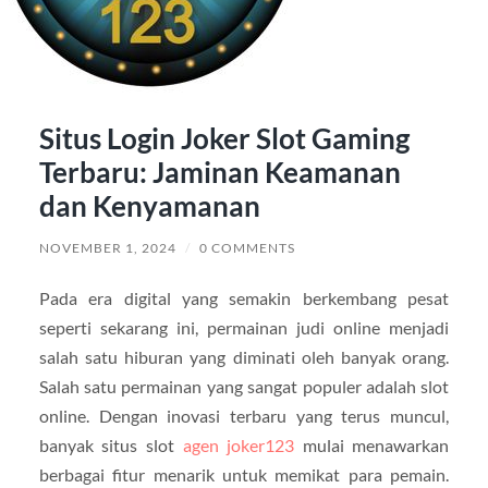
Situs Login Joker Slot Gaming
Terbaru: Jaminan Keamanan
dan Kenyamanan
NOVEMBER 1, 2024
/
0 COMMENTS
Pada era digital yang semakin berkembang pesat
seperti sekarang ini, permainan judi online menjadi
salah satu hiburan yang diminati oleh banyak orang.
Salah satu permainan yang sangat populer adalah slot
online. Dengan inovasi terbaru yang terus muncul,
banyak situs slot
agen joker123
mulai menawarkan
berbagai fitur menarik untuk memikat para pemain.