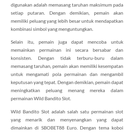
digunakan adalah memasang taruhan maksimum pada
setiap putaran. Dengan demikian, pemain akan
memiliki peluang yang lebih besar untuk mendapatkan
kombinasi simbol yang menguntungkan.
Selain itu, pemain juga dapat mencoba untuk
memainkan permainan ini secara bersabar dan
konsisten. Dengan tidak terburu-buru dalam
memasang taruhan, pemain akan memiliki kesempatan
untuk mengamati pola permainan dan mengambil
keputusan yang tepat. Dengan demikian, pemain dapat
meningkatkan peluang menang mereka dalam
permainan Wild Bandito Slot.
Wild Bandito Slot adalah salah satu permainan slot
yang menarik dan menyenangkan yang dapat
dimainkan di SBOBET88 Euro. Dengan tema koboi