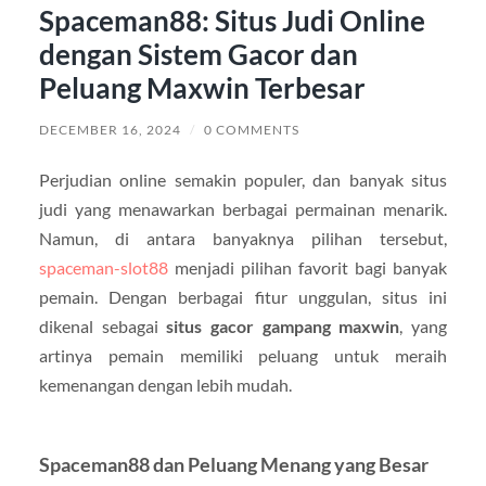
Spaceman88: Situs Judi Online
dengan Sistem Gacor dan
Peluang Maxwin Terbesar
DECEMBER 16, 2024
/
0 COMMENTS
Perjudian online semakin populer, dan banyak situs
judi yang menawarkan berbagai permainan menarik.
Namun, di antara banyaknya pilihan tersebut,
spaceman-slot88
menjadi pilihan favorit bagi banyak
pemain. Dengan berbagai fitur unggulan, situs ini
dikenal sebagai
situs gacor gampang maxwin
, yang
artinya pemain memiliki peluang untuk meraih
kemenangan dengan lebih mudah.
Spaceman88 dan Peluang Menang yang Besar