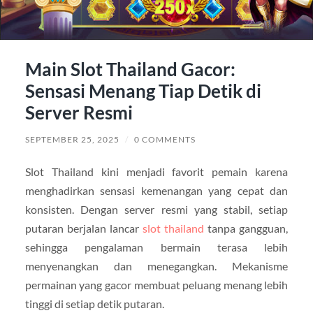
Main Slot Thailand Gacor:
Sensasi Menang Tiap Detik di
Server Resmi
SEPTEMBER 25, 2025
/
0 COMMENTS
Slot Thailand kini menjadi favorit pemain karena
menghadirkan sensasi kemenangan yang cepat dan
konsisten. Dengan server resmi yang stabil, setiap
putaran berjalan lancar
slot thailand
tanpa gangguan,
sehingga pengalaman bermain terasa lebih
menyenangkan dan menegangkan. Mekanisme
permainan yang gacor membuat peluang menang lebih
tinggi di setiap detik putaran.