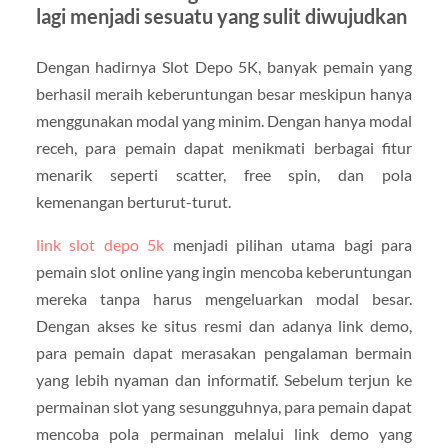
lagi menjadi sesuatu yang sulit diwujudkan
Dengan hadirnya Slot Depo 5K, banyak pemain yang
berhasil meraih keberuntungan besar meskipun hanya
menggunakan modal yang minim. Dengan hanya modal
receh, para pemain dapat menikmati berbagai fitur
menarik seperti scatter, free spin, dan pola
kemenangan berturut-turut.
link slot depo 5k
menjadi pilihan utama bagi para
pemain slot online yang ingin mencoba keberuntungan
mereka tanpa harus mengeluarkan modal besar.
Dengan akses ke situs resmi dan adanya link demo,
para pemain dapat merasakan pengalaman bermain
yang lebih nyaman dan informatif. Sebelum terjun ke
permainan slot yang sesungguhnya, para pemain dapat
mencoba pola permainan melalui link demo yang