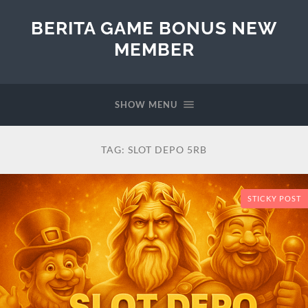
BERITA GAME BONUS NEW
MEMBER
SHOW MENU
TAG:
SLOT DEPO 5RB
STICKY POST