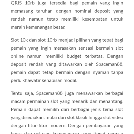
QRIS 10rb juga tersedia bagi pemain yang ingin
memasang taruhan dengan nominal deposit yang
rendah namun tetap memiliki kesempatan untuk
meraih kemenangan besar.
Slot 10k dan slot 10rb menjadi pilihan yang tepat bagi
pemain yang ingin merasakan sensasi bermain slot
online namun memiliki budget terbatas. Dengan
deposit rendah yang ditawarkan oleh Spaceman88,
pemain dapat tetap bermain dengan nyaman tanpa
perlu khawatir kehabisan modal.
Tentu saja, Spaceman88 juga menawarkan berbagai
macam permainan slot yang menarik dan menantang.
Pemain dapat memilih dari berbagai jenis tema slot
yang disediakan, mulai dari slot klasik hingga slot video
dengan fitur-fitur modern. Dengan pembayaran yang
besar dan peluang kemenangan yang tinggi, pemain