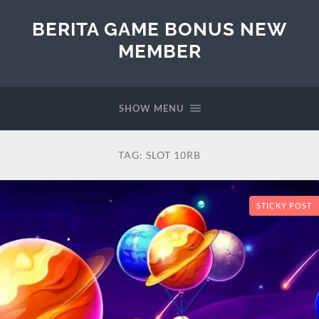
BERITA GAME BONUS NEW
MEMBER
SHOW MENU
TAG:
SLOT 10RB
STICKY POST