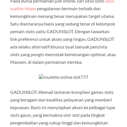
Pada dunia permainan judi online, cari situs slots
situs
scatter hitam
pengalaman bermain terbaik dan
kemungkinan menang besar merupakan target utama.
Satu diantaranya basis yang sedang tenar di kelompok
pemain slots yaitu GADUNSLOT. Dengan tawarkan
link preferensi untuk akses yang ringan, GADUNSLOT
ada selaku alternatif khusus buat banyak pencinta
slots yang pengin mencetak kemenangan optimal, atau
Maxwin, di dalam permainan mereka.
GADUNSLOT dikenali lantaran kompilasi games slots
yang beragam dan kwalitas pelayanan yang memberi
kepuasan. Basis ini menyiapkan akses ke pelbagai type
slots gacor, yang bermakna slot-slot pada tingkat
pengembalian yang cukup tinggi dan kemungkinan