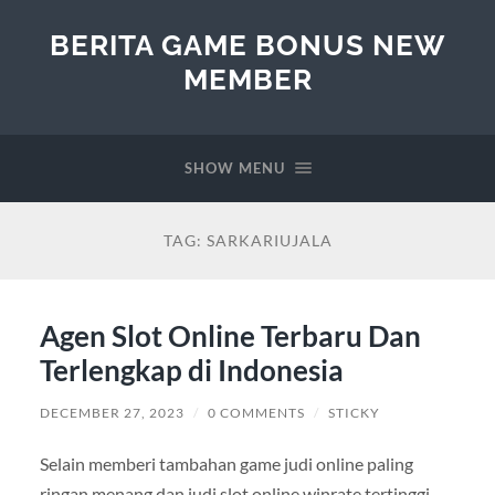
BERITA GAME BONUS NEW
MEMBER
SHOW MENU
TAG:
SARKARIUJALA
Agen Slot Online Terbaru Dan
Terlengkap di Indonesia
DECEMBER 27, 2023
/
0 COMMENTS
/
STICKY
Selain memberi tambahan game judi online paling
ringan menang dan judi slot online winrate tertinggi,