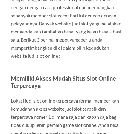
dengan dengan cara professional dan menuangkan
sebanyak member slot gacor hari ini dengan dengan
pelayannnya. Banyak website judi slot yang melainkan
mengandalkan tambahan besar yang kalau basa – basi
saja. Berikut 3 perihal mepet yang perlu anda
mempertimbangkan di di dalam pilih kedudukan
website judi slot online :
Memiliki Akses Mudah Situs Slot Online
Terpercaya
Lokasi judi slot online terpercaya formal memberikan
kemudahan akses website judi slot terbaik dan
terpercaya nomer 1 di mana saja dan kapan saja bagi
tidak cukup lebih pemain game slot online. Anda bisa
membuka lewat ponsel pintar Android, Iphone,