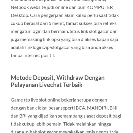
Netbook website judi online dan pun KOMPUTER
Desktop. Cara pengerjaan akun kalau perlu saat tidak
cukup berasal dari 5 menit, tamat sukses bisa refleks
mengatur login dan bermain. Situs link slot gacor dan
juga memasang link opsi yang bisa diakses kapan saja
adalah linklogin.vip/slotgacor yang bisa anda akses
tanpa internet positif.
Metode Deposit, Withdraw Dengan
Pelayanan Livechat Terbaik
Game rtp live slot online bekerja serupa dengan
dengan bank lokal besar seperti BCA, MANDIRI, BNI
dan BRI yang dijadikan semampang siasat deposit bagi
tidak cukup lebih pemain. Tidak melainkan hingga
disana, pihak slot gacor mewakafkan jenis deposit via