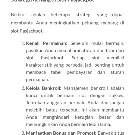
Berikut adalah beberapa strategi yang dapat
membantu Anda meningkatkan peluang menang di
slot Pasjackpot:
Kenali Permainan
: Sebelum mulai bermain,
pastikan Anda memahami aturan dan fitur dari
slot Pasjackpot. Setiap slot memiliki
karakteristik yang berbeda, jadi penting untuk
membaca tabel pembayaran dan aturan
permainan.
Kelola Bankroll
: Manajemen bankroll adalah
kunci untuk bermain slot dengan sukses.
Tentukan anggaran bermain Anda dan jangan
melebihi batas tersebut. Ini akan membantu
Anda menghindari kerugian besar dan
memungkinkan Anda bermain lebih lama.
Manfaatkan Bonus dan Promosi
: Banyak situs