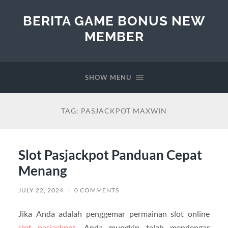
BERITA GAME BONUS NEW
MEMBER
SHOW MENU
TAG:
PASJACKPOT MAXWIN
Slot Pasjackpot Panduan Cepat
Menang
JULY 22, 2024
/
0 COMMENTS
Jika Anda adalah penggemar permainan slot online
slot pasjackpot
, Anda mungkin telah mendengar