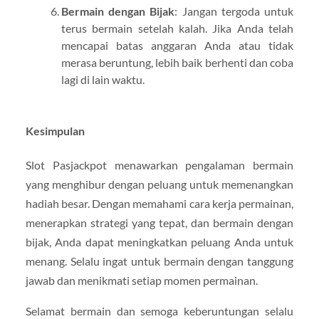
Bermain dengan Bijak
: Jangan tergoda untuk
terus bermain setelah kalah. Jika Anda telah
mencapai batas anggaran Anda atau tidak
merasa beruntung, lebih baik berhenti dan coba
lagi di lain waktu.
Kesimpulan
Slot Pasjackpot menawarkan pengalaman bermain
yang menghibur dengan peluang untuk memenangkan
hadiah besar. Dengan memahami cara kerja permainan,
menerapkan strategi yang tepat, dan bermain dengan
bijak, Anda dapat meningkatkan peluang Anda untuk
menang. Selalu ingat untuk bermain dengan tanggung
jawab dan menikmati setiap momen permainan.
Selamat bermain dan semoga keberuntungan selalu