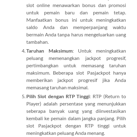
slot online menawarkan bonus dan promosi
untuk pemain baru dan pemain tetap.
Manfaatkan bonus ini untuk meningkatkan
saldo Anda dan memperpanjang waktu
bermain Anda tanpa harus mengeluarkan uang
tambahan.
Taruhan Maksimum
: Untuk meningkatkan
peluang memenangkan jackpot progresif,
pertimbangkan untuk memasang taruhan
maksimum. Beberapa slot Pasjackpot hanya
memberikan jackpot progresif jika Anda
memasang taruhan maksimal.
Pilih Slot dengan RTP Tinggi
: RTP (Return to
Player) adalah persentase yang menunjukkan
seberapa banyak uang yang diinvestasikan
kembali ke pemain dalam jangka panjang. Pilih
slot Pasjackpot dengan RTP tinggi untuk
meningkatkan peluang Anda menang.