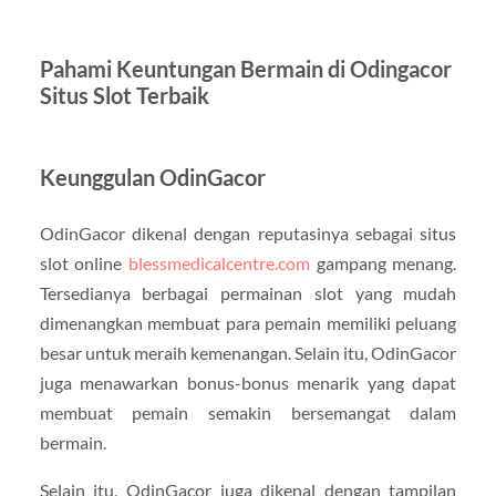
Pahami Keuntungan Bermain di Odingacor
Situs Slot Terbaik
Keunggulan OdinGacor
OdinGacor dikenal dengan reputasinya sebagai situs
slot online
blessmedicalcentre.com
gampang menang.
Tersedianya berbagai permainan slot yang mudah
dimenangkan membuat para pemain memiliki peluang
besar untuk meraih kemenangan. Selain itu, OdinGacor
juga menawarkan bonus-bonus menarik yang dapat
membuat pemain semakin bersemangat dalam
bermain.
Selain itu, OdinGacor juga dikenal dengan tampilan