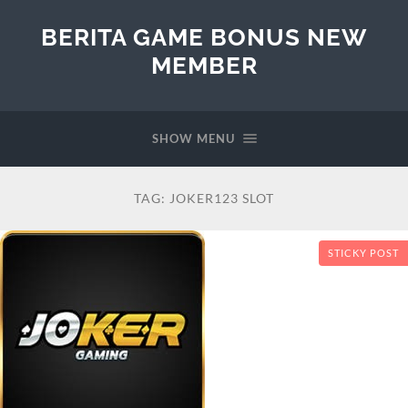
BERITA GAME BONUS NEW
MEMBER
SHOW MENU
TAG:
JOKER123 SLOT
STICKY POST