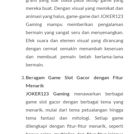
mereka buat. Dengan visual yang memikat dan
animasi yang halus, game-game dari JOKER123
Gaming mampu memberikan pengalaman
bermain yang sangat seru dan menyenangkan.
Efek suara dan elemen visual yang dirancang
dengan cermat semakin menambah keseruan
dan membuat pemain betah berlama-lama
bermain.
Beragam Game Slot Gacor dengan Fitur
Menarik
JOKER123 Gaming
menawarkan berbagai
game slot gacor dengan berbagai tema yang
menarik, mulai dari tema petualangan hingga
tema fantasi dan mitologi. Setiap game
dilengkapi dengan fitur-fitur menarik, seperti
bonus spins, multiplier, dan fitur-fitur lainnya