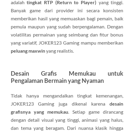
adalah
tingkat RTP (Return to Player)
yang tinggi.
Banyak game dari provider ini secara konsisten
memberikan hasil yang memuaskan bagi pemain, baik
pemula maupun yang sudah berpengalaman. Dengan
volatilitas permainan yang seimbang dan fitur bonus
yang variatif, JOKER123 Gaming mampu memberikan
peluang maxwin
yang realistis.
Desain Grafis Memukau untuk
Pengalaman Bermain yang Nyaman
Tidak hanya mengandalkan tingkat kemenangan,
JOKER123 Gaming juga dikenal karena
desain
grafisnya yang memukau
. Setiap game dirancang
dengan detail visual yang tinggi, animasi yang halus,
dan tema yang beragam. Dari nuansa klasik hingga