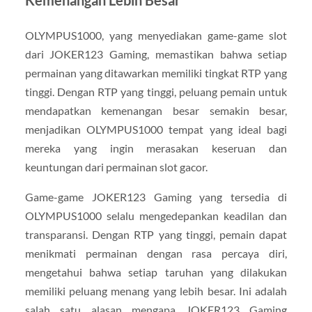
OLYMPUS1000, yang menyediakan game-game slot
dari JOKER123 Gaming, memastikan bahwa setiap
permainan yang ditawarkan memiliki tingkat RTP yang
tinggi. Dengan RTP yang tinggi, peluang pemain untuk
mendapatkan kemenangan besar semakin besar,
menjadikan OLYMPUS1000 tempat yang ideal bagi
mereka yang ingin merasakan keseruan dan
keuntungan dari permainan slot gacor.
Game-game JOKER123 Gaming yang tersedia di
OLYMPUS1000 selalu mengedepankan keadilan dan
transparansi. Dengan RTP yang tinggi, pemain dapat
menikmati permainan dengan rasa percaya diri,
mengetahui bahwa setiap taruhan yang dilakukan
memiliki peluang menang yang lebih besar. Ini adalah
salah satu alasan mengapa JOKER123 Gaming