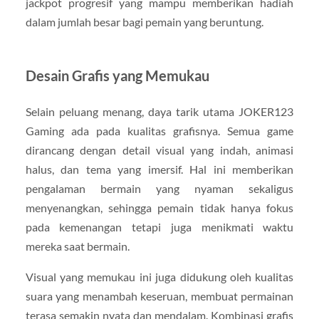
jackpot progresif yang mampu memberikan hadiah
dalam jumlah besar bagi pemain yang beruntung.
Desain Grafis yang Memukau
Selain peluang menang, daya tarik utama JOKER123
Gaming ada pada kualitas grafisnya. Semua game
dirancang dengan detail visual yang indah, animasi
halus, dan tema yang imersif. Hal ini memberikan
pengalaman bermain yang nyaman sekaligus
menyenangkan, sehingga pemain tidak hanya fokus
pada kemenangan tetapi juga menikmati waktu
mereka saat bermain.
Visual yang memukau ini juga didukung oleh kualitas
suara yang menambah keseruan, membuat permainan
terasa semakin nyata dan mendalam. Kombinasi grafis