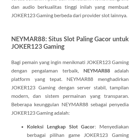
dan audio berkualitas tinggi inilah yang membuat
JOKER123 Gaming berbeda dari provider slot lainnya.
NEYMAR88: Situs Slot Paling Gacor untuk
JOKER123 Gaming
Bagi pemain yang ingin menikmati JOKER123 Gaming
dengan pengalaman terbaik,
NEYMAR88
adalah
platform yang tepat. NEYMAR88 menghadirkan
JOKER123 Gaming dengan server stabil, tampilan
modern, dan sistem permainan yang transparan.
Beberapa keunggulan NEYMAR88 sebagai penyedia
JOKER123 Gaming adalah:
Koleksi Lengkap Slot Gacor
: Menyediakan
berbagai pilihan game JOKER123 Gaming