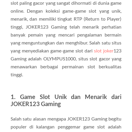
slot paling gacor yang sangat dihormati di dunia game
online. Dengan koleksi game-game slot yang unik,
menarik, dan memiliki tingkat RTP (Return to Player)
tinggi, JOKER123 Gaming telah menarik perhatian
banyak pemain yang mencari pengalaman bermain
yang menguntungkan dan menghibur. Salah satu situs
yang menyediakan game-game slot dari
slot joker
123
Gaming adalah OLYMPUS1000, situs slot gacor yang
menawarkan berbagai permainan slot berkualitas
tinggi.
1.
Game Slot Unik dan Menarik dari
JOKER123 Gaming
Salah satu alasan mengapa JOKER123 Gaming begitu
populer di kalangan penggemar game slot adalah