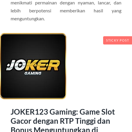
menikmati permainan dengan nyaman, lancar, dan
lebih berpotensi memberikan hasil yang
menguntungkan.
STICKY POST
JOKER123 Gaming: Game Slot
Gacor dengan RTP Tinggi dan
Bonus Menguntungkan di