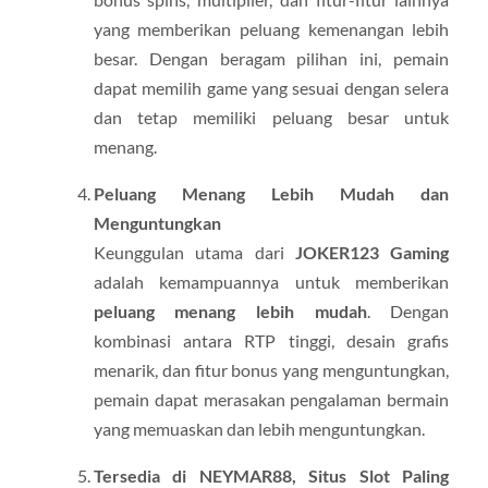
yang memberikan peluang kemenangan lebih
besar. Dengan beragam pilihan ini, pemain
dapat memilih game yang sesuai dengan selera
dan tetap memiliki peluang besar untuk
menang.
Peluang Menang Lebih Mudah dan
Menguntungkan
Keunggulan utama dari
JOKER123 Gaming
adalah kemampuannya untuk memberikan
peluang menang lebih mudah
. Dengan
kombinasi antara RTP tinggi, desain grafis
menarik, dan fitur bonus yang menguntungkan,
pemain dapat merasakan pengalaman bermain
yang memuaskan dan lebih menguntungkan.
Tersedia di NEYMAR88, Situs Slot Paling