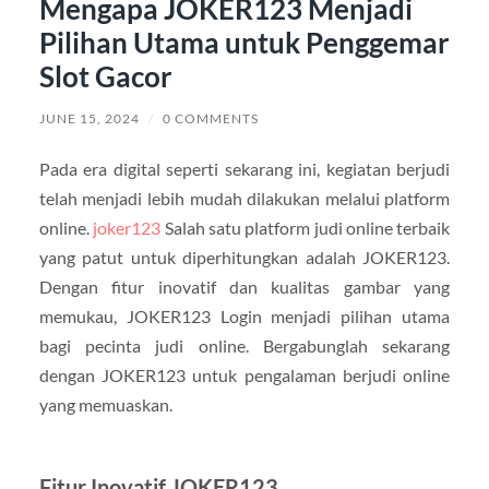
Mengapa JOKER123 Menjadi
Pilihan Utama untuk Penggemar
Slot Gacor
JUNE 15, 2024
/
0 COMMENTS
Pada era digital seperti sekarang ini, kegiatan berjudi
telah menjadi lebih mudah dilakukan melalui platform
online.
joker123
Salah satu platform judi online terbaik
yang patut untuk diperhitungkan adalah JOKER123.
Dengan fitur inovatif dan kualitas gambar yang
memukau, JOKER123 Login menjadi pilihan utama
bagi pecinta judi online. Bergabunglah sekarang
dengan JOKER123 untuk pengalaman berjudi online
yang memuaskan.
Fitur Inovatif JOKER123