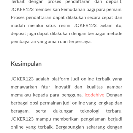
Terkait dengan proses pendaftaran dan deposit,
JOKER123 memberikan kemudahan bagi para pemain.
Proses pendaftaran dapat dilakukan secara cepat dan
mudah melalui situs resmi JOKER123. Selain itu,
deposit juga dapat dilakukan dengan berbagai metode
pembayaran yang aman dan terpercaya.
Kesimpulan
JOKER123 adalah platform judi online terbaik yang
menawarkan fitur inovatif dan kualitas gambar
memukau kepada para pengguna.
icodehive
Dengan
berbagai opsi permainan judi online yang lengkap dan
beragam, serta dukungan teknologi terbaru,
JOKER123 mampu memberikan pengalaman berjudi
online yang terbaik. Bergabunglah sekarang dengan