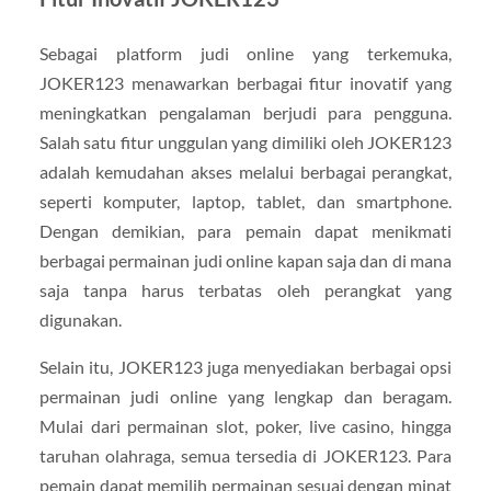
Sebagai platform judi online yang terkemuka,
JOKER123 menawarkan berbagai fitur inovatif yang
meningkatkan pengalaman berjudi para pengguna.
Salah satu fitur unggulan yang dimiliki oleh JOKER123
adalah kemudahan akses melalui berbagai perangkat,
seperti komputer, laptop, tablet, dan smartphone.
Dengan demikian, para pemain dapat menikmati
berbagai permainan judi online kapan saja dan di mana
saja tanpa harus terbatas oleh perangkat yang
digunakan.
Selain itu, JOKER123 juga menyediakan berbagai opsi
permainan judi online yang lengkap dan beragam.
Mulai dari permainan slot, poker, live casino, hingga
taruhan olahraga, semua tersedia di JOKER123. Para
pemain dapat memilih permainan sesuai dengan minat