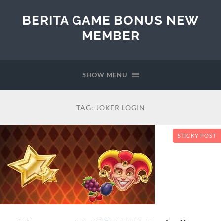
BERITA GAME BONUS NEW
MEMBER
SHOW MENU
TAG:
JOKER LOGIN
STICKY POST