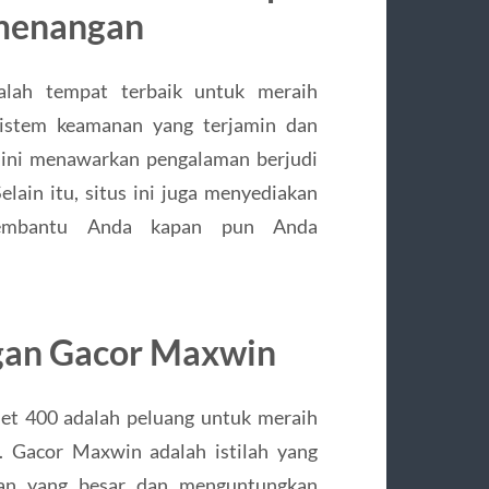
emenangan
dalah tempat terbaik untuk meraih
sistem keamanan yang terjamin dan
s ini menawarkan pengalaman berjudi
ain itu, situs ini juga menyediakan
membantu Anda kapan pun Anda
gan Gacor Maxwin
Bet 400 adalah peluang untuk meraih
 Gacor Maxwin adalah istilah yang
an yang besar dan menguntungkan