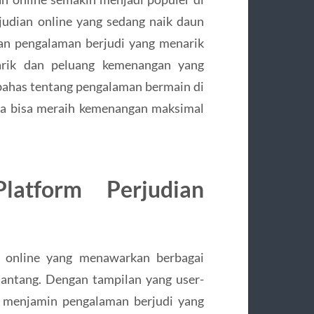
judian online yang sedang naik daun
kan pengalaman berjudi yang menarik
rik dan peluang kemenangan yang
mbahas tentang pengalaman bermain di
da bisa meraih kemenangan maksimal
Platform Perjudian
an online yang menawarkan berbagai
antang. Dengan tampilan yang user-
 ini menjamin pengalaman berjudi yang