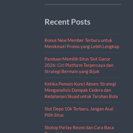
Recent Posts
Bonus New Member Terbaru untuk
Menikmati Promo yang Lebih Lengkap
Panduan Memilih Situs Slot Gacor
2026: Ciri Platform Terpercaya dan
Strategi Bermain yang Bijak
Ketika Pemain Kunci Absen: Strategi
Menganalisis Dampak Cedera dan
Kedalaman Skuad untuk Taruhan Bola
Slot Depo 10k Terbaru, Jangan Asal
Pilih Situs
Sbotop Parlay Resmi dan Cara Baca