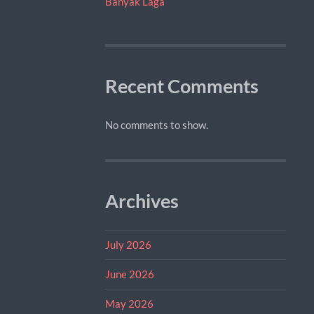
Banyak Laga
Recent Comments
No comments to show.
Archives
July 2026
June 2026
May 2026