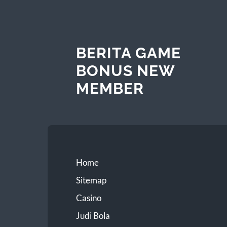
BERITA GAME
BONUS NEW
MEMBER
Home
Sitemap
Casino
Judi Bola