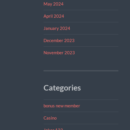
May 2024
April 2024
January 2024
December 2023
November 2023
Categories
bonus new member
Casino
Joker 123