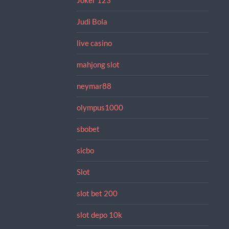
Judi Bola
live casino
mahjong slot
neymar88
olympus1000
sbobet
sicbo
Slot
slot bet 200
slot depo 10k