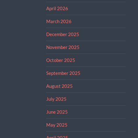
April 2026
March 2026
December 2025
November 2025
October 2025
September 2025
August 2025
July 2025
June 2025
May 2025
April 2025