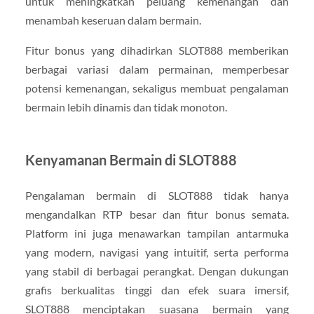
untuk meningkatkan peluang kemenangan dan
menambah keseruan dalam bermain.
Fitur bonus yang dihadirkan SLOT888 memberikan
berbagai variasi dalam permainan, memperbesar
potensi kemenangan, sekaligus membuat pengalaman
bermain lebih dinamis dan tidak monoton.
Kenyamanan Bermain di SLOT888
Pengalaman bermain di SLOT888 tidak hanya
mengandalkan RTP besar dan fitur bonus semata.
Platform ini juga menawarkan tampilan antarmuka
yang modern, navigasi yang intuitif, serta performa
yang stabil di berbagai perangkat. Dengan dukungan
grafis berkualitas tinggi dan efek suara imersif,
SLOT888 menciptakan suasana bermain yang