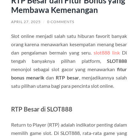
RTP Besar dan Fitur Bonus yang
Membawa Kemenangan
APRIL 27, 2025
/
0 COMMENTS
Slot online menjadi salah satu hiburan favorit banyak
orang karena menawarkan kesempatan menang besar
dan pengalaman bermain yang seru.
slot888 link
Di
tengah banyaknya pilihan platform,
SLOT888
menonjol sebagai slot gacor yang menawarkan
fitur
bonus menarik
dan
RTP besar
, menjadikannya salah
satu pilihan utama bagi para pencinta slot online.
RTP Besar di SLOT888
Return to Player (RTP) adalah indikator penting dalam
memilih game slot. Di SLOT888, rata-rata game yang