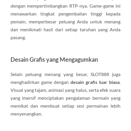
dengan mempertimbangkan RTP-nya. Game-game ini
menawarkan tingkat pengembalian tinggi kepada
pemain, memperbesar peluang Anda untuk menang
dan menikmati hasil dari setiap taruhan yang Anda
pasang.
Desain Grafis yang Mengagumkan
Selain peluang menang yang besar, SLOT888 juga
menghadirkan game dengan
desain grafis luar biasa
.
Visual yang tajam, animasi yang halus, serta efek suara
yang imersif menciptakan pengalaman bermain yang
memikat dan membuat setiap sesi permainan lebih
menyenangkan.