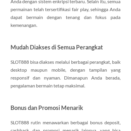
Anda dengan sistem enkripsi terbaru. Selain itu, semua
permainan telah tersertifikasi fair play, sehingga Anda
dapat bermain dengan tenang dan fokus pada
kemenangan.
Mudah Diakses di Semua Perangkat
SLOT888 bisa diakses melalui berbagai perangkat, baik
desktop maupun mobile, dengan tampilan yang
responsif dan nyaman. Dimanapun Anda berada,
pengalaman bermain tetap maksimal.
Bonus dan Promosi Menarik
SLOT888 rutin menawarkan berbagai bonus deposit,
cashback, dan promosi menarik lainnya, yang bisa