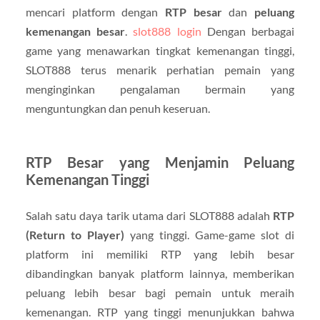
mencari platform dengan
RTP besar
dan
peluang
kemenangan besar
.
slot888 login
Dengan berbagai
game yang menawarkan tingkat kemenangan tinggi,
SLOT888 terus menarik perhatian pemain yang
menginginkan pengalaman bermain yang
menguntungkan dan penuh keseruan.
RTP Besar yang Menjamin Peluang
Kemenangan Tinggi
Salah satu daya tarik utama dari SLOT888 adalah
RTP
(Return to Player)
yang tinggi. Game-game slot di
platform ini memiliki RTP yang lebih besar
dibandingkan banyak platform lainnya, memberikan
peluang lebih besar bagi pemain untuk meraih
kemenangan. RTP yang tinggi menunjukkan bahwa