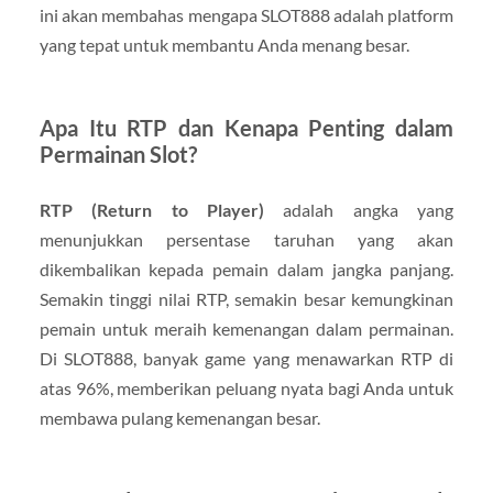
ini akan membahas mengapa SLOT888 adalah platform
yang tepat untuk membantu Anda menang besar.
Apa Itu RTP dan Kenapa Penting dalam
Permainan Slot?
RTP (Return to Player)
adalah angka yang
menunjukkan persentase taruhan yang akan
dikembalikan kepada pemain dalam jangka panjang.
Semakin tinggi nilai RTP, semakin besar kemungkinan
pemain untuk meraih kemenangan dalam permainan.
Di SLOT888, banyak game yang menawarkan RTP di
atas 96%, memberikan peluang nyata bagi Anda untuk
membawa pulang kemenangan besar.