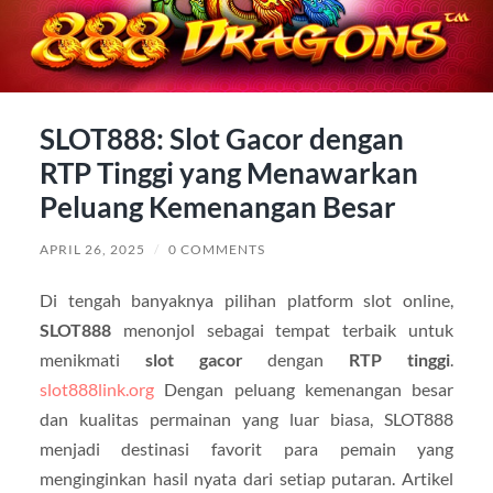
SLOT888: Slot Gacor dengan
RTP Tinggi yang Menawarkan
Peluang Kemenangan Besar
APRIL 26, 2025
/
0 COMMENTS
Di tengah banyaknya pilihan platform slot online,
SLOT888
menonjol sebagai tempat terbaik untuk
menikmati
slot gacor
dengan
RTP tinggi
.
slot888link.org
Dengan peluang kemenangan besar
dan kualitas permainan yang luar biasa, SLOT888
menjadi destinasi favorit para pemain yang
menginginkan hasil nyata dari setiap putaran. Artikel