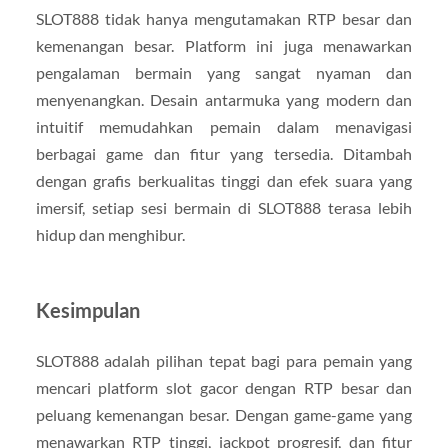
SLOT888 tidak hanya mengutamakan RTP besar dan
kemenangan besar. Platform ini juga menawarkan
pengalaman bermain yang sangat nyaman dan
menyenangkan. Desain antarmuka yang modern dan
intuitif memudahkan pemain dalam menavigasi
berbagai game dan fitur yang tersedia. Ditambah
dengan grafis berkualitas tinggi dan efek suara yang
imersif, setiap sesi bermain di SLOT888 terasa lebih
hidup dan menghibur.
Kesimpulan
SLOT888 adalah pilihan tepat bagi para pemain yang
mencari platform slot gacor dengan RTP besar dan
peluang kemenangan besar. Dengan game-game yang
menawarkan RTP tinggi, jackpot progresif, dan fitur