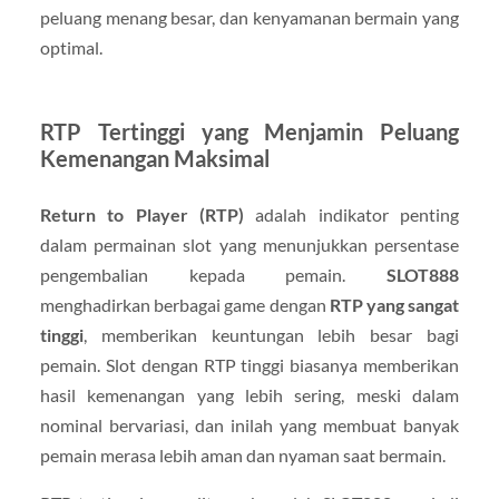
peluang menang besar, dan kenyamanan bermain yang
optimal.
RTP Tertinggi yang Menjamin Peluang
Kemenangan Maksimal
Return to Player (RTP)
adalah indikator penting
dalam permainan slot yang menunjukkan persentase
pengembalian kepada pemain.
SLOT888
menghadirkan berbagai game dengan
RTP yang sangat
tinggi
, memberikan keuntungan lebih besar bagi
pemain. Slot dengan RTP tinggi biasanya memberikan
hasil kemenangan yang lebih sering, meski dalam
nominal bervariasi, dan inilah yang membuat banyak
pemain merasa lebih aman dan nyaman saat bermain.