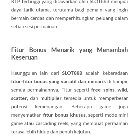
RTP tertinggi yang ditawarkan oleh SLOT888 menjadi
daya tarik utama, terutama bagi pemain yang ingin
bermain cerdas dan memperhitungkan peluang dalam
setiap sesi permainan.
Fitur Bonus Menarik yang Menambah
Keseruan
Keunggulan lain dari
SLOT888
adalah keberadaan
fitur-fitur bonus yang variatif dan menarik
di hampir
semua permainannya. Fitur seperti
free spins
,
wild
,
scatter
, dan
multiplier
tersedia untuk memperbesar
potensi kemenangan. Beberapa game juga
menyematkan
fitur bonus khusus
, seperti mode mini
game atau cascading reels, yang membuat permainan
terasa lebih hidup dan penuh kejutan.